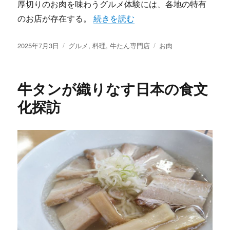
厚切りのお肉を味わうグルメ体験には、各地の特有
“肉厚と旨味の探究心を満たす牛たん
のお店が存在する。
続きを読む
投
カ
タ
2025年7月3日
グルメ
,
料理
,
牛たん専門店
お肉
稿
テ
グ
日:
ゴ
リ
牛タンが織りなす日本の食文
ー
化探訪