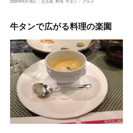
投
カ
タ
2025年6月18日
お土産
,
料理
,
牛タン
グルメ
稿
テ
グ
日:
ゴ
リ
牛タンで広がる料理の楽園
ー