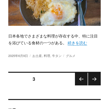
日本各地でさまざまな料理が存在する中、特に注目
“牛タンの魅力を味わう旅
を浴びている食材の一つがある。
続きを読む
投
カ
タ
2025年6月9日
お土産
,
料理
,
牛タン
グルメ
稿
テ
グ
日:
ゴ
リ
投
ー
固定ページ
3
前の
次の
稿
ペー
ペー
ジ
ジ
の