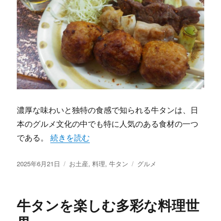
濃厚な味わいと独特の食感で知られる牛タンは、日
本のグルメ文化の中でも特に人気のある食材の一つ
“牛タンの魅力を味わう旅と歴史” の
である。
続きを読む
投
カ
タ
2025年6月21日
お土産
,
料理
,
牛タン
グルメ
稿
テ
グ
日:
ゴ
リ
牛タンを楽しむ多彩な料理世
ー