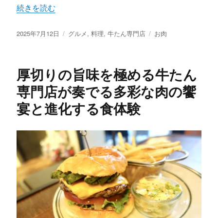
“牛たん専門店で味わう伝統と技と肉の旨味が織りなす極上
続きを読む
投
カ
タ
2025年7月12日
グルメ
,
料理
,
牛たん専門店
お肉
稿
テ
グ
日:
ゴ
リ
厚切りの旨味を極める牛たん
ー
専門店が奏でる多彩な肉の饗
宴と進化する食体験