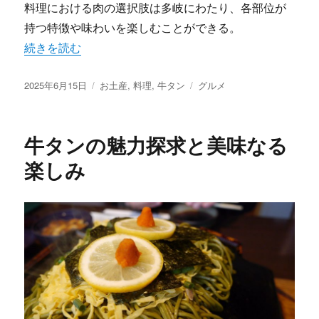
料理における肉の選択肢は多岐にわたり、各部位が
持つ特徴や味わいを楽しむことができる。
“牛タンで広がる料理の楽園” の
続きを読む
投
カ
タ
2025年6月15日
お土産
,
料理
,
牛タン
グルメ
稿
テ
グ
日:
ゴ
リ
牛タンの魅力探求と美味なる
ー
楽しみ