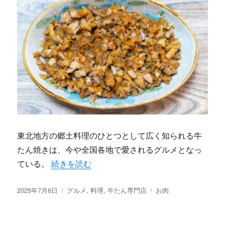
東北地方の郷土料理のひとつとして広く知られる牛
たん焼きは、今や全国各地で愛されるグルメとなっ
“食材と職人技とおもてなしが織りなす牛たん専
ている。
続きを読む
投
カ
タ
2025年7月6日
グルメ
,
料理
,
牛たん専門店
お肉
稿
テ
グ
日:
ゴ
リ