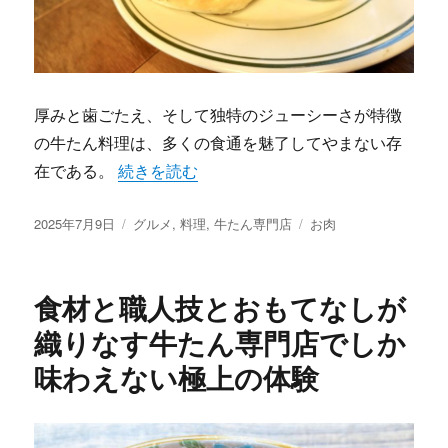
厚みと歯ごたえ、そして独特のジューシーさが特徴
の牛たん料理は、多くの食通を魅了してやまない存
“厚切りの旨味を極める牛たん専門店が奏でる
在である。
続きを読む
投
カ
タ
2025年7月9日
グルメ
,
料理
,
牛たん専門店
お肉
稿
テ
グ
日:
ゴ
リ
食材と職人技とおもてなしが
ー
織りなす牛たん専門店でしか
味わえない極上の体験