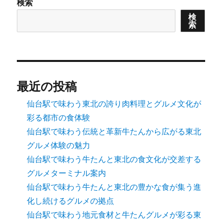
検索
ペ
検
索
ー
ジ
送
最近の投稿
り
仙台駅で味わう東北の誇り肉料理とグルメ文化が
彩る都市の食体験
仙台駅で味わう伝統と革新牛たんから広がる東北
グルメ体験の魅力
仙台駅で味わう牛たんと東北の食文化が交差する
グルメターミナル案内
仙台駅で味わう牛たんと東北の豊かな食が集う進
化し続けるグルメの拠点
仙台駅で味わう地元食材と牛たんグルメが彩る東