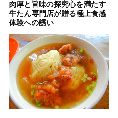
肉厚と旨味の探究心を満たす
ー
牛たん専門店が贈る極上食感
体験への誘い