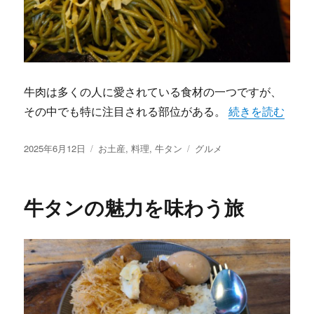
牛肉は多くの人に愛されている食材の一つですが、
“牛タンの魅力探
その中でも特に注目される部位がある。
続きを読む
投
カ
タ
2025年6月12日
お土産
,
料理
,
牛タン
グルメ
稿
テ
グ
日:
ゴ
リ
牛タンの魅力を味わう旅
ー