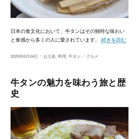
日本の食文化において、牛タンはその独特な味わい
“牛タンが織りな
と食感から多くの人に愛されています。
続きを読む
投
カ
タ
2025年6月24日
お土産
,
料理
,
牛タン
グルメ
稿
テ
グ
日:
ゴ
リ
牛タンの魅力を味わう旅と歴
ー
史